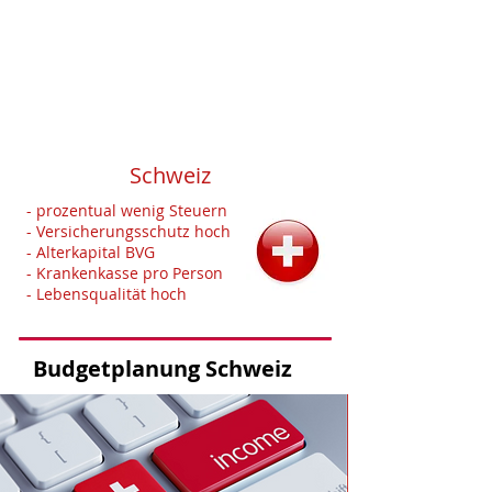
- Steuern und Abgaben hoch
- gesetzliche Familienkrankenkasse
- Lebenshaltungskosten hoch
- kein Vermögensaufbau für`s Alter
- immer
mehr Solzialhilfeempfänger
Schweiz
- prozentual wenig Steuern
- Versicherungsschutz hoch
- Alterkapital BVG
- Krankenkasse pro Person
- Lebensqualität hoch
Budgetplanung Schweiz